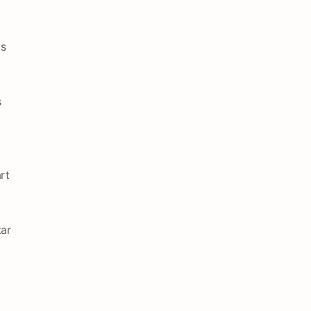
as
s
rt
tar