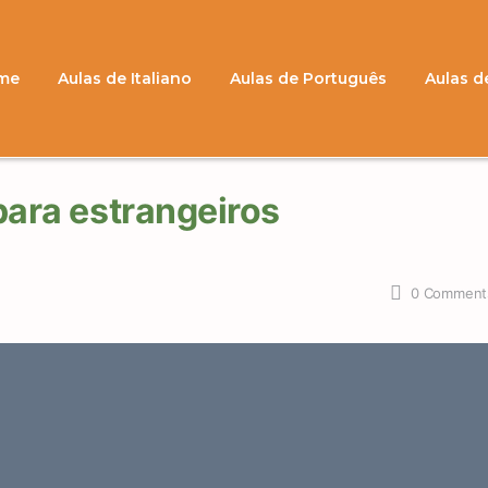
me
Aulas de Italiano
Aulas de Português
Aulas d
para estrangeiros
0
Comment